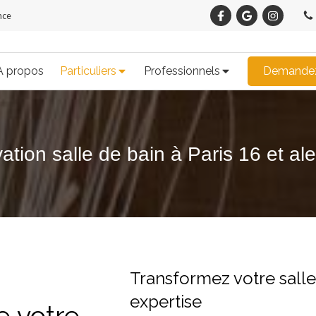
nce
À propos
Particuliers
Professionnels
Demandez
tion salle de bain à Paris 16 et al
Transformez votre salle
expertise
e votre